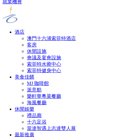
就業機會
酒店
澳門十六浦索菲特酒店
客房
休閒設施
會議及宴會設施
索菲特水療中心
索菲特健身中心
美食佳餚
MJ 咖啡館
派意舫
樂軒華粵菜餐廳
海風餐廳
休閒娛樂
禮品廊
十六足浴
當達智遇上志達雙人展
最新推廣