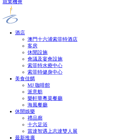
就業機會
酒店
澳門十六浦索菲特酒店
客房
休閒設施
會議及宴會設施
索菲特水療中心
索菲特健身中心
美食佳餚
MJ 咖啡館
派意舫
樂軒華粵菜餐廳
海風餐廳
休閒娛樂
禮品廊
十六足浴
當達智遇上志達雙人展
最新推廣