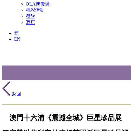
OLA澳優遊
精彩活動
餐飲
酒店
简
EN
返回
澳門十六浦《震撼全城》巨星珍品展