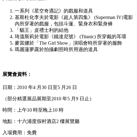
一系列《星空奇遇記》的戲服和道具
基斯杜化李夫於電影《超人第四集》 (Superman IV)電影
內所穿著的戲服，包括斗篷、緊身衣和緊身褲
「貓王」皮禮士利的結他
琦溫斯莉於電影《鐵達尼號》 (Titanic) 所穿戴的耳環
麥當娜於「The Girl Show」演唱會時所穿著的服飾
瑪麗蓮夢露於拍攝劇照時所用過的道具
展覽會資料：
日期：2010 年4 月30 日至5 月26 日
（部分精選展品展期至2010 年5 月9 日止）
時間：上午10 時至晚上10 時
地點：十六浦度假村酒店2 樓展覽廳
入場費用：免費