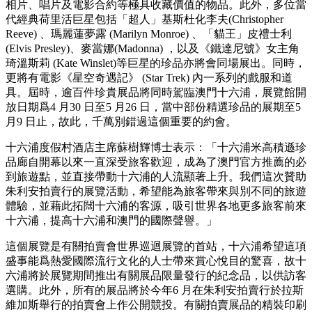
相片、唱片及電影合約等極具收藏價值的物品。此外，多位當
代經典荷里活巨星包括「超人」基斯杜化李夫(Christopher
Reeve) 、瑪麗蓮夢露 (Marilyn Monroe) 、「貓王」皮禮士利
(Elvis Presley)、麥當娜(Madonna) ，以及《鐵達尼號》女主角
琦溫斯莉 (Kate Winslet)等巨星的珍品亦將會同場展出。同時，
更將有電影《星空奇遇記》 (Star Trek) 內一系列的戲服和道
具。屆時，逾百件珍貴展品將同時駕臨澳門十六浦，展覽館開
放日期爲4 月30 日至5 月26 日，當中部份精選珍品的展期至5
月9 日止，故此，千萬別錯過這個重要的約會。
十六浦度假村酒店主席蘇樹輝博士表示：「十六浦米高積遜珍
品廊自開幕以來一直深受旅客歡迎，成為了澳門官方推薦的必
到旅遊點，並直接帶動十六浦的人流顯著上升。我們這次贊助
朱利安拍賣行的展覽活動，希望能為旅客帶來與別不同的旅遊
體驗，並藉此拓闊十六浦的客源，吸引世界各地更多旅客前來
十六浦，提高十六浦和澳門的國際聲譽。」
這個展覽是有關拍賣會世界巡迴展覽的首站，十六浦希望這項
盛事能爲熱愛國際流行文化的人士帶來賞心悅目的驚喜，故十
六浦將於展覽期間推出有關展品限量發行的紀念品，以供訪客
選購。此外，所有的展品將於今年6 月在朱利安拍賣行於拉斯
維加斯舉行的拍賣會上作公開競投。有關拍賣展品的精裝印刷