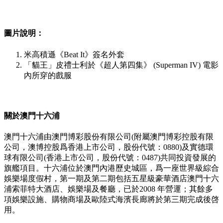
圖片說明：
米高積遜《Beat It》簽名外套
「貓王」皮禮士利於《超人第四集》 (Superman IV) 電影
內所穿的戲服
關於澳門十六浦
澳門十六浦由澳門博彩股份有限公司(附屬澳門博彩控股有限
公司，澳博控股爲香港上市公司，股份代號：0880)及實德環
球有限公司(香港上市公司，股份代號：0487)共同投資發展的
旗艦項目。十六浦位於澳門內港歷史城區，爲一座世界級綜合
娛樂場度假村，第一期及第二期包括五星級豪華酒店澳門十六
浦索菲特大酒店、娛樂場及餐廳，已於2008 年營運；其餘多
項娛樂設施、購物商場及歐陸式海濱長廊將於第三期完成後啓
用。