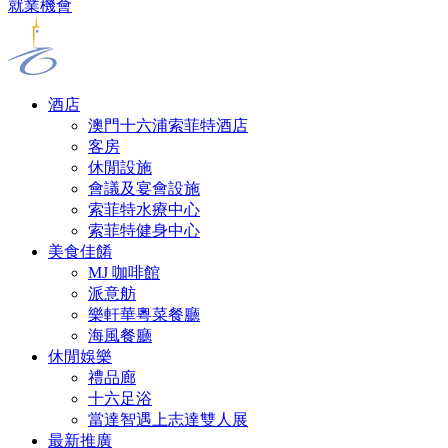
就業機會
酒店
澳門十六浦索菲特酒店
客房
休閒設施
會議及宴會設施
索菲特水療中心
索菲特健身中心
美食佳餚
MJ 咖啡館
派意舫
樂軒華粵菜餐廳
海風餐廳
休閒娛樂
禮品廊
十六足浴
當達智遇上志達雙人展
最新推廣