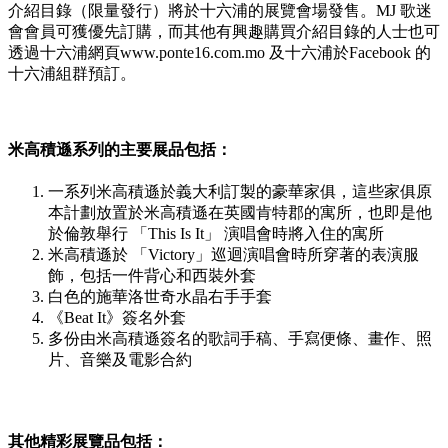
介紹目錄（限量發行）將於十六浦的展覽會場發售。MJ 歌迷
會會員可獲優先訂購，而其他有興趣購買介紹目錄的人士也可
透過十六浦網頁www.ponte16.com.mo 及十六浦於Facebook 的
十六浦組群預訂。
米高積遜系列的主要展品包括：
一系列米高積遜於義大利訂製的豪華家俱，這些家俱原
本計劃放置於米高積遜在英國肯特郡的寓所，也即是他
於倫敦舉行 「This Is It」 演唱會時將入住的寓所
米高積遜於 「Victory」巡迴演唱會時所穿著的表演服
飾，包括一件背心和西裝外套
白色的施華洛世奇水晶右手手套
《Beat It》簽名外套
多份由米高積遜簽名的歌詞手稿、手寫便條、畫作、照
片、音樂及電影合約
其他精彩展覽品包括：