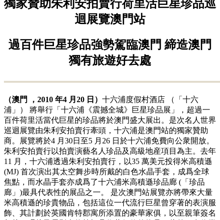
獨家贊助朱利安拍賣行荷里活巨星珍品巡
迴展覽澳門站
過百件巨星珍品強勢駕臨澳門 締造澳門
獨有旅遊好去處
（澳門 ，2010 年4 月20 日）
十六浦度假村酒店 （「十六
浦」） 將舉行「十六浦《震撼全城》巨星珍品展」，超過一
百件荷里活當代巨星的珍品將於澳門盛大展出。是次名人世界
巡迴展覽由朱利安拍賣行牽頭，十六浦是澳門站的獨家贊助
商。展覽將於4 月30日至5 月26 日於十六浦免費向公衆開放。
朱利安拍賣行以拍賣演藝名人珍品及高級地産項目為主。去年
11 月，十六浦透過朱利安拍賣行，以35 萬美元投得米高積遜
(MJ) 首次演出其太空舞步時所戴的白色水晶手套，成爲全球
焦點，而水晶手套亦成爲了十六浦米高積遜珍品廊 (「珍品
廊」)最具代表性的展品之一。 是次澳門站展覽亦將帶來大量
米高積遜的珍貴物品，包括這位一代流行巨星曾穿著的表演服
飾、其計劃於英國肯特郡寓所添置的豪華家俱，以至親筆簽名