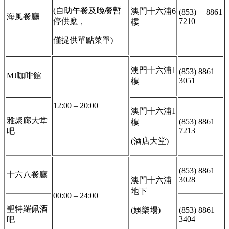
(自助午餐及晚餐暫
澳門十六浦6
(853) 8861
海風餐廳
停供應，
7210
樓
僅提供單點菜單)
澳門十六浦1
(853) 8861
MJ咖啡館
3051
樓
12:00 – 20:00
澳門十六浦1
雅聚廊大堂
(853) 8861
樓
7213
吧
(酒店大堂)
(853) 8861
十六八餐廳
3028
澳門十六浦
地下
00:00 – 24:00
聖特羅佩酒
(娛樂場)
(853) 8861
3404
吧