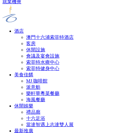
就業機會
酒店
澳門十六浦索菲特酒店
客房
休閒設施
會議及宴會設施
索菲特水療中心
索菲特健身中心
美食佳餚
MJ 咖啡館
派意舫
樂軒華粵菜餐廳
海風餐廳
休閒娛樂
禮品廊
十六足浴
當達智遇上志達雙人展
最新推廣