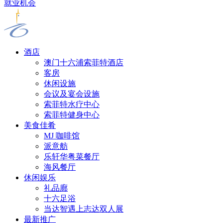
就业机会
酒店
澳门十六浦索菲特酒店
客房
休闲设施
会议及宴会设施
索菲特水疗中心
索菲特健身中心
美食佳肴
MJ 咖啡馆
派意舫
乐轩华粤菜餐厅
海风餐厅
休闲娱乐
礼品廊
十六足浴
当达智遇上志达双人展
最新推广