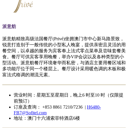
派意舫
派意舫精致高级法国餐厅(Privé)坐拥澳门市中心新马路景致，
锐意打造别于一般传统的小型私人晚宴，提供亲密且灵活的用
餐空间，以卓越的服务为宾客奉上法式零点菜单及尝味套餐美
食。餐厅可供宾客享用晚餐，举办VIP会议以及各种类型的小
型活动。派意舫餐厅环境奢华而私密，与酒店主要用餐区域和
多功能厅位于同一个楼层上。餐厅设计采用暖色调的木板和极
富法式格调的潮流元素。
营业时间：星期五至星期日，晚上6 时至10 时（仅限提
前预订）
订座及查询： +853 8861 7210/7236 |
H6480-
FB7@Sofitel.com
地址：澳门十六浦索菲特酒店6楼